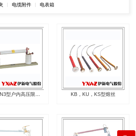
夹
电缆附件
电表箱
RN1、RN3型户内高压限流熔断器
KB，KU，KS型熔丝